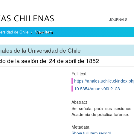
JOURNALS
ersidad de Chile
View Item
ales de la Universidad de Chile
to de la sesión del 24 de abril de 1852
Full text
https://anales.uchile.cl/index.
10.5354/anuc.v0i0.2123
Abstract
Se señala para sus sesiones 
Academia de práctica forense.
Metadata
Show full item record