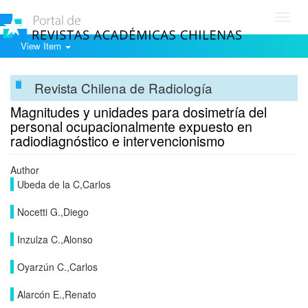
Toggl
navig
View Item
Revista Chilena de Radiología
Magnitudes y unidades para dosimetría del
personal ocupacionalmente expuesto en
radiodiagnóstico e intervencionismo
Author
Ubeda de la C,Carlos
Nocetti G.,Diego
Inzulza C.,Alonso
Oyarzún C.,Carlos
Alarcón E.,Renato