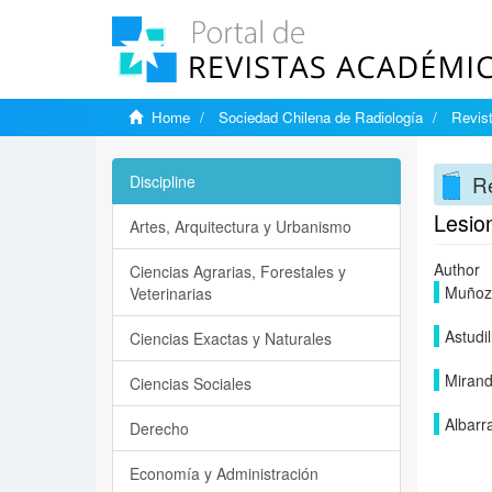
Home
Sociedad Chilena de Radiología
Revist
Re
Discipline
Lesio
Artes, Arquitectura y Urbanismo
Author
Ciencias Agrarias, Forestales y
Muñoz
Veterinarias
Astudil
Ciencias Exactas y Naturales
Mirand
Ciencias Sociales
Albarr
Derecho
Economía y Administración