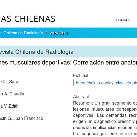
JOURNALS
a Chilena de Radiología
View Item
vista Chilena de Radiología
nes musculares deportivas: Correlación entre anato
Full text
 Ch.,Sara
https://scielo.conicyt.cl/scie
lo A.,Claudia
Abstract
Resumen: Un gran segmento de l
a V.,Edith
lesiones musculares correspo
deportivas. Las demandas recr
acin G.,Juan Francisco
exigen un diagnóstico precoz y 
dadas las implicancias económica
La imagenología tiene un rol fu