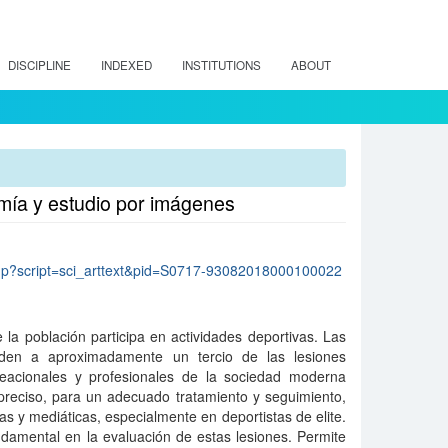
DISCIPLINE
INDEXED
INSTITUTIONS
ABOUT
mía y estudio por imágenes
lo.php?script=sci_arttext&pid=S0717-93082018000100022
a población participa en actividades deportivas. Las
nden a aproximadamente un tercio de las lesiones
eacionales y profesionales de la sociedad moderna
preciso, para un adecuado tratamiento y seguimiento,
s y mediáticas, especialmente en deportistas de elite.
ndamental en la evaluación de estas lesiones. Permite