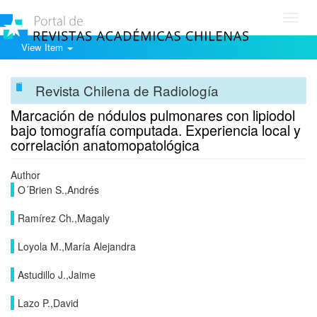
Toggl
navig
View Item
Revista Chilena de Radiología
Marcación de nódulos pulmonares con lipiodol
bajo tomografía computada. Experiencia local y
correlación anatomopatológica
Author
O´Brien S.,Andrés
Ramírez Ch.,Magaly
Loyola M.,María Alejandra
Astudillo J.,Jaime
Lazo P.,David