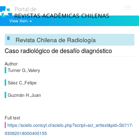
Toggl
navig
View Item
Revista Chilena de Radiología
Caso radiológico de desafío diagnóstico
Author
Turner G.,Valery
Sáez C.,Felipe
Guzmán H.,Juan
Full text
https://scielo.conicyt.cl/scielo.php?script=sci_arttext&pid=S0717-
93082018000400155