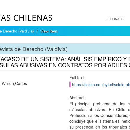
JOURNALS
e Derecho (Valdivia)
View Item
vista de Derecho (Valdivia)
RACASO DE UN SISTEMA: ANÁLISIS EMPÍRICO 
SULAS ABUSIVAS EN CONTRATOS POR ADHESI
Full text
o Wilson,Carlos
https://scielo.conicyt.cl/scie
Abstract
El principal problema de los 
cláusulas abusivas. En Chile 
Protección a los Consumidores, c
concluye que el sistema es inefi
su presencia en los tribunales