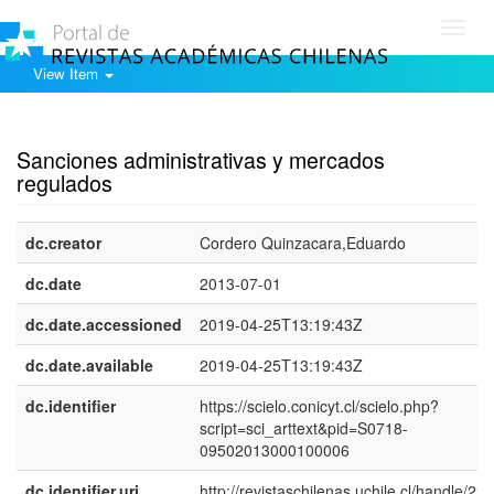
Toggl
navig
View Item
Show simple item record
Sanciones administrativas y mercados
regulados
dc.creator
Cordero Quinzacara,Eduardo
dc.date
2013-07-01
dc.date.accessioned
2019-04-25T13:19:43Z
dc.date.available
2019-04-25T13:19:43Z
dc.identifier
https://scielo.conicyt.cl/scielo.php?
script=sci_arttext&pid=S0718-
09502013000100006
dc.identifier.uri
http://revistaschilenas.uchile.cl/handle/225