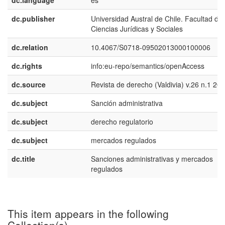
dc.language
es
dc.publisher
Universidad Austral de Chile. Facultad de
Ciencias Jurídicas y Sociales
dc.relation
10.4067/S0718-09502013000100006
dc.rights
info:eu-repo/semantics/openAccess
dc.source
Revista de derecho (Valdivia) v.26 n.1 20
dc.subject
Sanción administrativa
dc.subject
derecho regulatorio
dc.subject
mercados regulados
dc.title
Sanciones administrativas y mercados
regulados
This item appears in the following