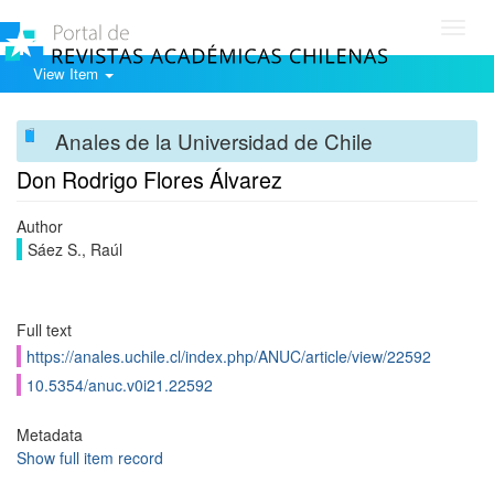
Toggl
navig
View Item
Anales de la Universidad de Chile
Don Rodrigo Flores Álvarez
Author
Sáez S., Raúl
Full text
https://anales.uchile.cl/index.php/ANUC/article/view/22592
10.5354/anuc.v0i21.22592
Metadata
Show full item record