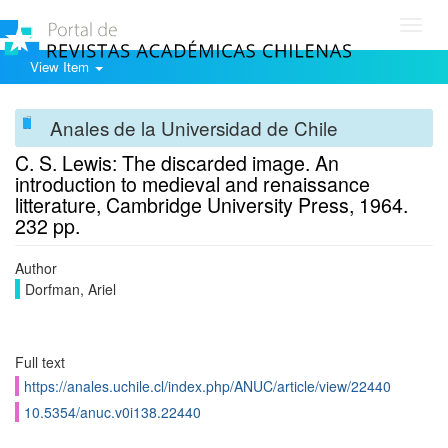
Toggl
navig
View Item
Anales de la Universidad de Chile
C. S. Lewis: The discarded image. An
introduction to medieval and renaissance
litterature, Cambridge University Press, 1964.
232 pp.
Author
Dorfman, Ariel
Full text
https://anales.uchile.cl/index.php/ANUC/article/view/22440
10.5354/anuc.v0i138.22440