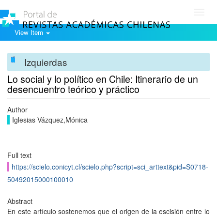
Toggl
navig
View Item
Izquierdas
Lo social y lo político en Chile: Itinerario de un
desencuentro teórico y práctico
Author
Iglesias Vázquez,Mónica
Full text
https://scielo.conicyt.cl/scielo.php?script=sci_arttext&pid=S0718-
50492015000100010
Abstract
En este artículo sostenemos que el origen de la escisión entre lo