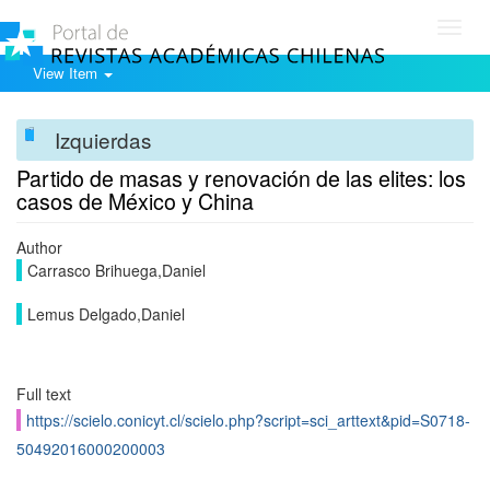
Toggl
navig
View Item
Izquierdas
Partido de masas y renovación de las elites: los
casos de México y China
Author
Carrasco Brihuega,Daniel
Lemus Delgado,Daniel
Full text
https://scielo.conicyt.cl/scielo.php?script=sci_arttext&pid=S0718-
50492016000200003