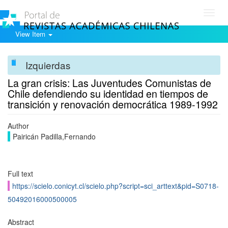
Toggl
navig
View Item
Izquierdas
La gran crisis: Las Juventudes Comunistas de
Chile defendiendo su identidad en tiempos de
transición y renovación democrática 1989-1992
Author
Pairicán Padilla,Fernando
Full text
https://scielo.conicyt.cl/scielo.php?script=sci_arttext&pid=S0718-
50492016000500005
Abstract