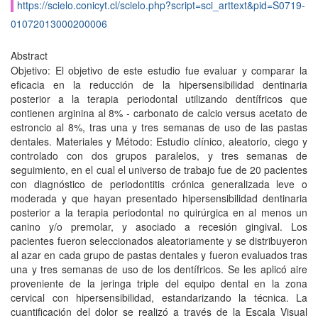
https://scielo.conicyt.cl/scielo.php?script=sci_arttext&pid=S0719-
01072013000200006
Abstract
Objetivo: El objetivo de este estudio fue evaluar y comparar la
eficacia en la reducción de la hipersensibilidad dentinaria
posterior a la terapia periodontal utilizando dentífricos que
contienen arginina al 8% - carbonato de calcio versus acetato de
estroncio al 8%, tras una y tres semanas de uso de las pastas
dentales. Materiales y Método: Estudio clínico, aleatorio, ciego y
controlado con dos grupos paralelos, y tres semanas de
seguimiento, en el cual el universo de trabajo fue de 20 pacientes
con diagnóstico de periodontitis crónica generalizada leve o
moderada y que hayan presentado hipersensibilidad dentinaria
posterior a la terapia periodontal no quirúrgica en al menos un
canino y/o premolar, y asociado a recesión gingival. Los
pacientes fueron seleccionados aleatoriamente y se distribuyeron
al azar en cada grupo de pastas dentales y fueron evaluados tras
una y tres semanas de uso de los dentífricos. Se les aplicó aire
proveniente de la jeringa triple del equipo dental en la zona
cervical con hipersensibilidad, estandarizando la técnica. La
cuantificación del dolor se realizó a través de la Escala Visual