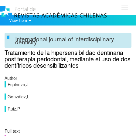
Toggl
navig
View Item
International journal of interdisciplinary
dentistry
Tratamiento de la hipersensibilidad dentinaria
post terapia periodontal, mediante el uso de dos
dentífricos desensibilizantes
Author
Espinoza,J
González,L
Ruiz,P
Full text