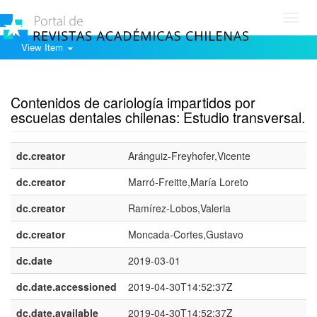
Toggl
navig
View Item
Show simple item record
Contenidos de cariología impartidos por
escuelas dentales chilenas: Estudio transversal.
dc.creator
Aránguiz-Freyhofer,Vicente
dc.creator
Marró-Freitte,María Loreto
dc.creator
Ramírez-Lobos,Valeria
dc.creator
Moncada-Cortes,Gustavo
dc.date
2019-03-01
dc.date.accessioned
2019-04-30T14:52:37Z
dc.date.available
2019-04-30T14:52:37Z