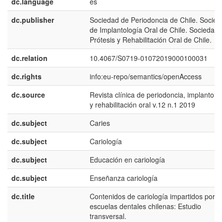
dc.language
es
dc.publisher
Sociedad de Periodoncia de Chile. Socie
de Implantología Oral de Chile. Sociedad 
Prótesis y Rehabilitación Oral de Chile.
dc.relation
10.4067/S0719-01072019000100031
dc.rights
info:eu-repo/semantics/openAccess
dc.source
Revista clínica de periodoncia, implantolo
y rehabilitación oral v.12 n.1 2019
dc.subject
Caries
dc.subject
Cariología
dc.subject
Educación en cariología
dc.subject
Enseñanza cariología
dc.title
Contenidos de cariología impartidos por
escuelas dentales chilenas: Estudio
transversal.