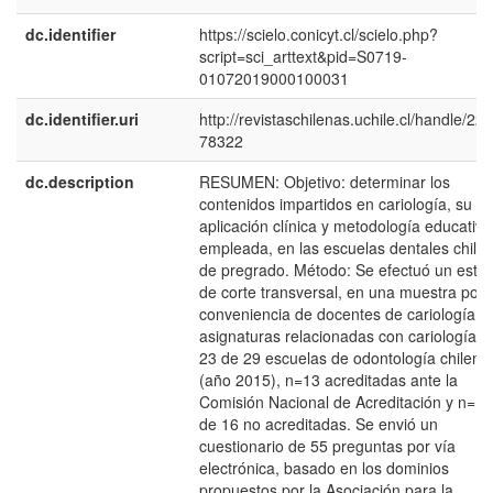
dc.identifier
https://scielo.conicyt.cl/scielo.php?
script=sci_arttext&pid=S0719-
01072019000100031
dc.identifier.uri
http://revistaschilenas.uchile.cl/handle/225
78322
dc.description
RESUMEN: Objetivo: determinar los
contenidos impartidos en cariología, su
aplicación clínica y metodología educativa
empleada, en las escuelas dentales chile
de pregrado. Método: Se efectuó un estud
de corte transversal, en una muestra por
conveniencia de docentes de cariología y
asignaturas relacionadas con cariología e
23 de 29 escuelas de odontología chilena
(año 2015), n=13 acreditadas ante la
Comisión Nacional de Acreditación y n=10
de 16 no acreditadas. Se envió un
cuestionario de 55 preguntas por vía
electrónica, basado en los dominios
propuestos por la Asociación para la