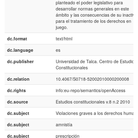
planteado el poder legislativo para
desarrollar normas generales en este
ámbito y las consecuencias de su inactivi
para el tratamiento de los derechos en
juego.
dc.format
text/html
dc.language
es
dc.publisher
Universidad de Talca. Centro de Estudios
Constitucionales
dc.relation
10.4067/S0718-52002010000200008
dc.rights
info:eu-repo/semantics/openAccess
dc.source
Estudios constitucionales v.8 n.2 2010
dc.subject
Violaciones graves a los derechos human
dc.subject
amnistía
dc.subject
prescripción