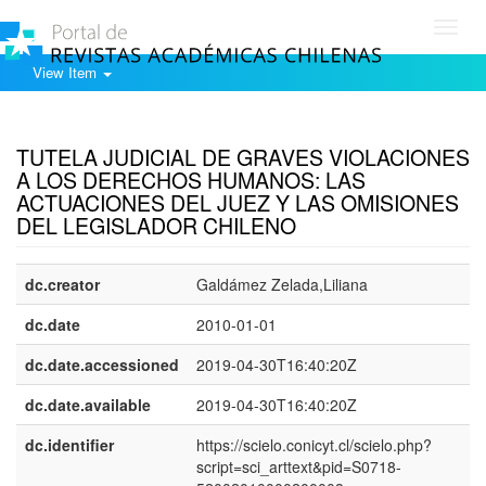
Toggl
navig
View Item
Show simple item record
TUTELA JUDICIAL DE GRAVES VIOLACIONES
A LOS DERECHOS HUMANOS: LAS
ACTUACIONES DEL JUEZ Y LAS OMISIONES
DEL LEGISLADOR CHILENO
dc.creator
Galdámez Zelada,Liliana
dc.date
2010-01-01
dc.date.accessioned
2019-04-30T16:40:20Z
dc.date.available
2019-04-30T16:40:20Z
dc.identifier
https://scielo.conicyt.cl/scielo.php?
script=sci_arttext&pid=S0718-