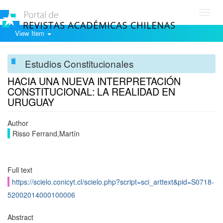
Toggl
navig
View Item
Estudios Constitucionales
HACIA UNA NUEVA INTERPRETACIÓN
CONSTITUCIONAL: LA REALIDAD EN
URUGUAY
Author
Risso Ferrand,Martín
Full text
https://scielo.conicyt.cl/scielo.php?script=sci_arttext&pid=S0718-
52002014000100006
Abstract