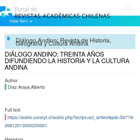
Toggl
navig
View Item
Diálogo Andino: Revista de Historia,
Geografía y Cultura Andina
DIÁLOGO ANDINO: TREINTA AÑOS
DIFUNDIENDO LA HISTORIA Y LA CULTURA
ANDINA
Author
Díaz Araya,Alberto
Full text
https://scielo.conicyt.cl/scielo.php?script=sci_arttext&pid=S0719-
26812013000200001
Metadata