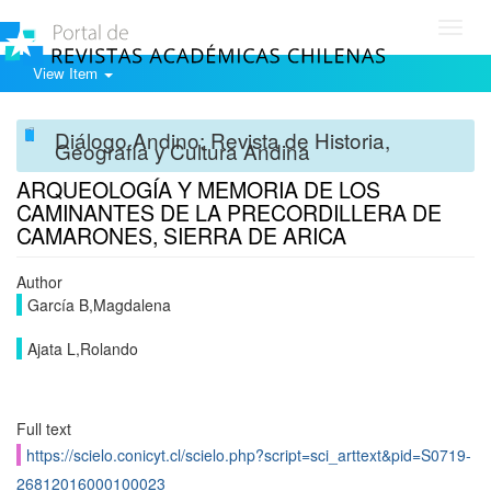
Toggl
navig
View Item
Diálogo Andino: Revista de Historia,
Geografía y Cultura Andina
ARQUEOLOGÍA Y MEMORIA DE LOS
CAMINANTES DE LA PRECORDILLERA DE
CAMARONES, SIERRA DE ARICA
Author
García B,Magdalena
Ajata L,Rolando
Full text
https://scielo.conicyt.cl/scielo.php?script=sci_arttext&pid=S0719-
26812016000100023