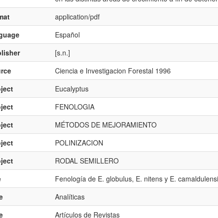
mat
application/pdf
nguage
Español
lisher
[s.n.]
rce
Ciencia e Investigacion Forestal 1996
ject
Eucalyptus
ject
FENOLOGIA
ject
MÉTODOS DE MEJORAMIENTO
ject
POLINIZACION
ject
RODAL SEMILLERO
e
Fenología de E. globulus, E. nitens y E. camaldulensi
e
Analíticas
e
Artículos de Revistas