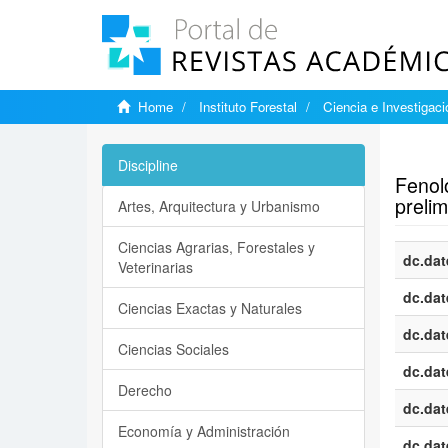
Home
Instituto Forestal
Ciencia e Investigaci
Show si
Discipline
Fenolo
prelim
Artes, Arquitectura y Urbanismo
Ciencias Agrarias, Forestales y
dc.dat
Veterinarias
dc.dat
Ciencias Exactas y Naturales
dc.dat
Ciencias Sociales
dc.dat
Derecho
dc.dat
Economía y Administración
dc.dat