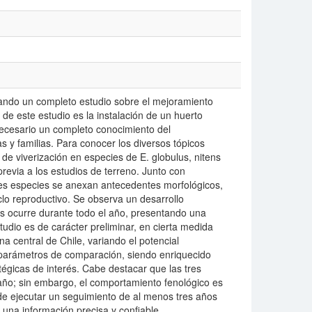
tando un completo estudio sobre el mejoramiento
de este estudio es la instalación de un huerto
 necesario un completo conocimiento del
 y familias. Para conocer los diversos tópicos
 de viverización en especies de E. globulus, nitens
revia a los estudios de terreno. Junto con
tres especies se anexan antecedentes morfológicos,
iclo reproductivo. Se observa un desarrollo
as ocurre durante todo el año, presentando una
tudio es de carácter preliminar, en cierta medida
a central de Chile, variando el potencial
 parámetros de comparación, siendo enriquecido
gicas de interés. Cabe destacar que las tres
 año; sin embargo, el comportamiento fenológico es
 de ejecutar un seguimiento de al menos tres años
r una información precisa y confiable.