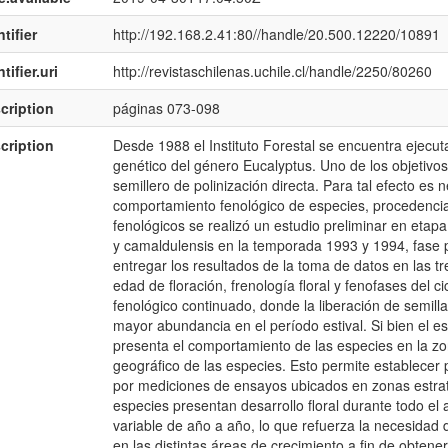
tifier
http://192.168.2.41:80//handle/20.500.12220/10891
tifier.uri
http://revistaschilenas.uchile.cl/handle/2250/80260
cription
páginas 073-098
cription
Desde 1988 el Instituto Forestal se encuentra ejecu
genético del género Eucalyptus. Uno de los objetivos 
semillero de polinización directa. Para tal efecto es
comportamiento fenológico de especies, procedencias
fenológicos se realizó un estudio preliminar en etapa
y camaldulensis en la temporada 1993 y 1994, fase p
entregar los resultados de la toma de datos en las 
edad de floración, frenología floral y fenofases del c
fenológico continuado, donde la liberación de semill
mayor abundancia en el período estival. Si bien el es
presenta el comportamiento de las especies en la zon
geográfico de las especies. Esto permite establecer
por mediciones de ensayos ubicados en zonas estraté
especies presentan desarrollo floral durante todo el
variable de año a año, lo que refuerza la necesidad
en las distintas áreas de crecimiento a fin de obtene