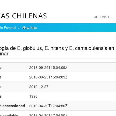
JOURNALS
ón Forestal
View Item
mple item record
gía de E. globulus, E. nitens y E. camaldulensis en 
inar
e
2018-09-25T15:04:09Z
e
2018-09-25T15:04:09Z
e
2010-12-27
e
1996
e.accessioned
2019-04-30T17:04:50Z
e.available
2019-04-30T17:04:50Z