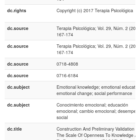
dc.rights
Copyright (c) 2017 Terapia Psicológica
dc.source
Terapia Psicológica; Vol. 29, Núm. 2 (2011
167-174
dc.source
Terapia Psicológica; Vol. 29, Núm. 2 (2011
167-174
dc.source
0718-4808
dc.source
0716-6184
dc.subject
Emotional knowledge; emotional educatio
emotional change; social performance
dc.subject
Conocimiento emocional; educación
emocional; cambio emocional; desempeñ
social
dc.title
Construction And Preliminary Validation O
The Scale Of Openness To Knowledge A