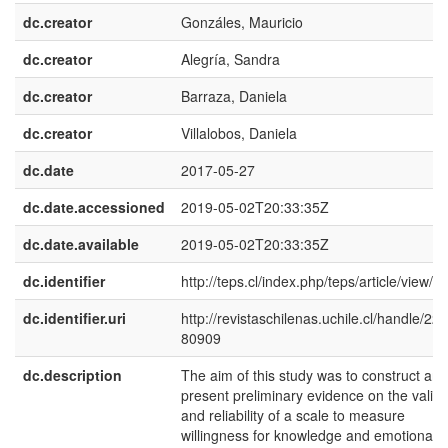
dc.creator
Gonzáles, Mauricio
dc.creator
Alegría, Sandra
dc.creator
Barraza, Daniela
dc.creator
Villalobos, Daniela
dc.date
2017-05-27
dc.date.accessioned
2019-05-02T20:33:35Z
dc.date.available
2019-05-02T20:33:35Z
dc.identifier
http://teps.cl/index.php/teps/article/view/1
dc.identifier.uri
http://revistaschilenas.uchile.cl/handle/225
80909
dc.description
The aim of this study was to construct and
present preliminary evidence on the validi
and reliability of a scale to measure
willingness for knowledge and emotional