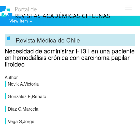
Toggl
navig
View Item
Revista Médica de Chile
Necesidad de administrar I-131 en una paciente
en hemodiálisis crónica con carcinoma papilar
tiroideo
Author
Novik A,Victoria
González E,Renato
Díaz C,Marcela
Vega S,Jorge