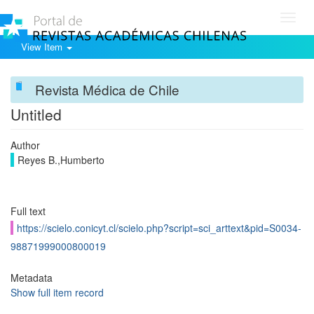
Toggl
navig
View Item
Revista Médica de Chile
Untitled
Author
Reyes B.,Humberto
Full text
https://scielo.conicyt.cl/scielo.php?script=sci_arttext&pid=S0034-
98871999000800019
Metadata
Show full item record