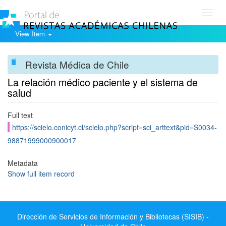
Toggl
navig
View Item
Revista Médica de Chile
La relación médico paciente y el sistema de
salud
Full text
https://scielo.conicyt.cl/scielo.php?script=sci_arttext&pid=S0034-
98871999000900017
Metadata
Show full item record
Dirección de Servicios de Información y Bibliotecas (SISIB) -