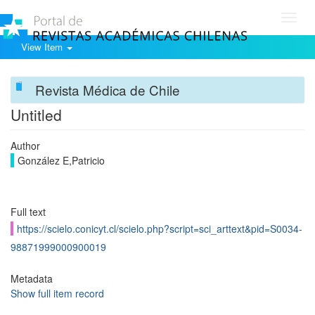
Toggl
navig
View Item
Revista Médica de Chile
Untitled
Author
González E,Patricio
Full text
https://scielo.conicyt.cl/scielo.php?script=sci_arttext&pid=S0034-
98871999000900019
Metadata
Show full item record