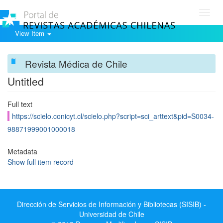
Toggl
navig
View Item
Revista Médica de Chile
Untitled
Full text
https://scielo.conicyt.cl/scielo.php?script=sci_arttext&pid=S0034-
98871999001000018
Metadata
Show full item record
Dirección de Servicios de Información y Bibliotecas (SISIB) -
Universidad de Chile