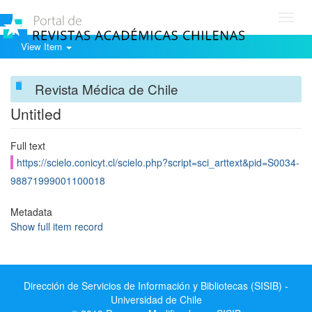
Toggl
navig
View Item
Revista Médica de Chile
Untitled
Full text
https://scielo.conicyt.cl/scielo.php?script=sci_arttext&pid=S0034-
98871999001100018
Metadata
Show full item record
Dirección de Servicios de Información y Bibliotecas (SISIB) -
Universidad de Chile