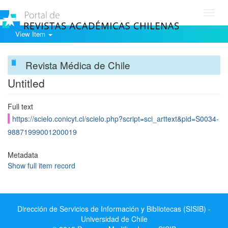
Toggl
navig
View Item
Revista Médica de Chile
Untitled
Full text
https://scielo.conicyt.cl/scielo.php?script=sci_arttext&pid=S0034-
98871999001200019
Metadata
Show full item record
Dirección de Servicios de Información y Bibliotecas (SISIB) -
Universidad de Chile