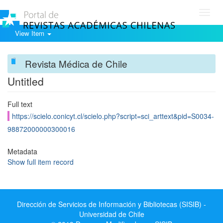
Toggl
navig
View Item
Revista Médica de Chile
Untitled
Full text
https://scielo.conicyt.cl/scielo.php?script=sci_arttext&pid=S0034-
98872000000300016
Metadata
Show full item record
Dirección de Servicios de Información y Bibliotecas (SISIB) -
Universidad de Chile