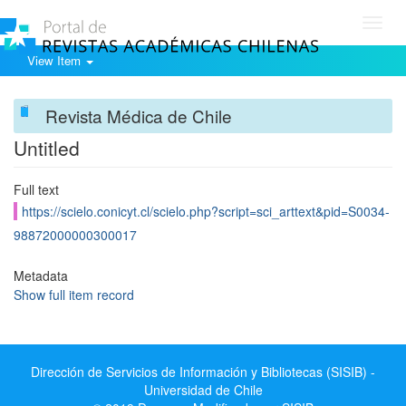
Toggl
navig
View Item
Revista Médica de Chile
Untitled
Full text
https://scielo.conicyt.cl/scielo.php?script=sci_arttext&pid=S0034-
98872000000300017
Metadata
Show full item record
Dirección de Servicios de Información y Bibliotecas (SISIB) -
Universidad de Chile