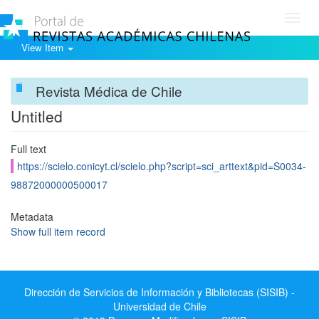
Toggl
navig
View Item
Revista Médica de Chile
Untitled
Full text
https://scielo.conicyt.cl/scielo.php?script=sci_arttext&pid=S0034-
98872000000500017
Metadata
Show full item record
Dirección de Servicios de Información y Bibliotecas (SISIB) -
Universidad de Chile