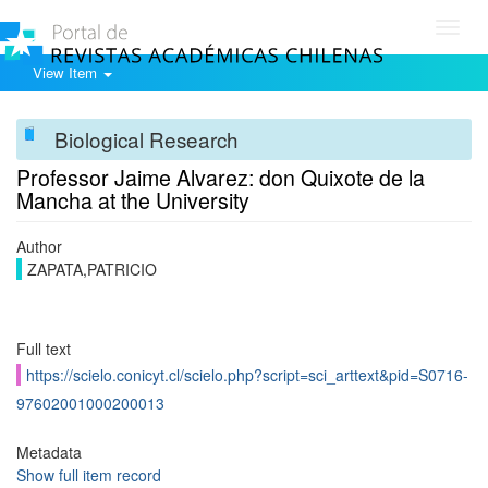
Toggl
navig
View Item
Biological Research
Professor Jaime Alvarez: don Quixote de la
Mancha at the University
Author
ZAPATA,PATRICIO
Full text
https://scielo.conicyt.cl/scielo.php?script=sci_arttext&pid=S0716-
97602001000200013
Metadata
Show full item record