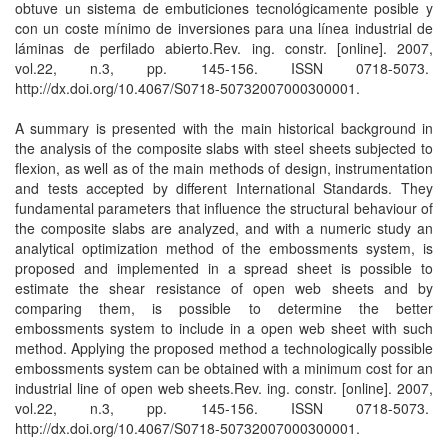
obtuve un sistema de embuticiones tecnológicamente posible y
con un coste mínimo de inversiones para una línea industrial de
láminas de perfilado abierto.Rev. ing. constr. [online]. 2007,
vol.22, n.3, pp. 145-156. ISSN 0718-5073.
http://dx.doi.org/10.4067/S0718-50732007000300001.
A summary is presented with the main historical background in
the analysis of the composite slabs with steel sheets subjected to
flexion, as well as of the main methods of design, instrumentation
and tests accepted by different International Standards. They
fundamental parameters that influence the structural behaviour of
the composite slabs are analyzed, and with a numeric study an
analytical optimization method of the embossments system, is
proposed and implemented in a spread sheet is possible to
estimate the shear resistance of open web sheets and by
comparing them, is possible to determine the better
embossments system to include in a open web sheet with such
method. Applying the proposed method a technologically possible
embossments system can be obtained with a minimum cost for an
industrial line of open web sheets.Rev. ing. constr. [online]. 2007,
vol.22, n.3, pp. 145-156. ISSN 0718-5073.
http://dx.doi.org/10.4067/S0718-50732007000300001.