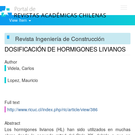
Toggl
navig
View Item
Revista Ingeniería de Construcción
DOSIFICACIÓN DE HORMIGONES LIVIANOS
Author
Videla, Carlos
Lopez, Mauricio
Full text
http://www.ricuc.cl/index.php/ric/article/view/386
Abstract
Los hormigones livianos (HL) han sido utilizados en muchas