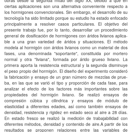
obras desde la segunda mitad del Siglo XX, debido a que en
ciertas aplicaciones son una alternativa conveniente respecto a
los hormigones convencionales. Sin embargo, el desarrollo de su
tecnología ha sido limitado porque su estudio ha estado enfocado
principalmente a resolver casos particulares. El objetivo del
presente traba­jo fue, por lo tanto, desarrollar un procedimiento
general de dosificación de hormigones con áridos livianos aplica­
ble a una gran variedad de áridos y situaciones. El método
modela al hormigón con áridos livianos como un material de dos
fases, una denominada "soportante", constituida por mortero
normal y otra "liviana", formada por árido grueso liviano. La
primera aporta la resistencia estruc­tural y la segunda disminuye
el peso propio del hormigón. El diseño del experimento consideró
la fabri­cación y ensayo de un gran número de mezclas de prue­
ba, en las que se varió el tipo y proporción de cada fase, para
analizar el efecto de los factores más importantes sobre las
propiedades del hormigón liviano. Se realizó ensayos de
compresión cúbica y cilindrica y ensayos de módulo de
elasticidad a diferentes edades, así como tam­bién ensayos de
densidad, resistencia y rigidez en estado seco al aire a 28 días.
En estado fresco se realizó la medición de trabajabilidad con
diferentes métodos, densi­dad y contenido de aire.A partir de los
resultados se proponen relaciones entre las variables de