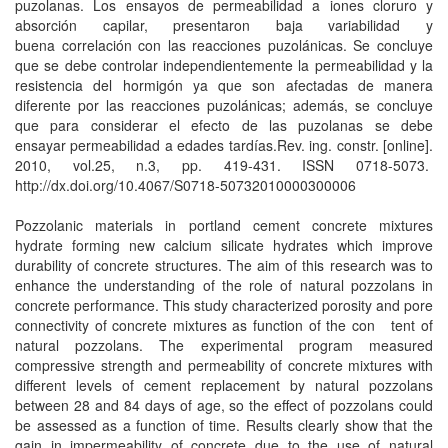
puzolanas. Los ensayos de permeabilidad a iones cloruro y
absorción capilar, presentaron baja variabilidad y
buena correlación con las reacciones puzolánicas. Se concluye
que se debe controlar independientemente la permeabilidad y la
resistencia del hormigón ya que son afectadas de manera
diferente por las reacciones puzolánicas; además, se concluye
que para considerar el efecto de las puzolanas se debe
ensayar permeabilidad a edades tardías.Rev. ing. constr. [online].
2010, vol.25, n.3, pp. 419-431. ISSN 0718-5073.
http://dx.doi.org/10.4067/S0718-50732010000300006
Pozzolanic materials in portland cement concrete mixtures
hydrate forming new calcium silicate hydrates which improve
durability of concrete structures. The aim of this research was to
enhance the understanding of the role of natural pozzolans in
concrete performance. This study characterized porosity and pore
connectivity of concrete mixtures as function of the con tent of
natural pozzolans. The experimental program measured
compressive strength and permeability of concrete mixtures with
different levels of cement replacement by natural pozzolans
between 28 and 84 days of age, so the effect of pozzolans could
be assessed as a function of time. Results clearly show that the
gain in impermeability of concrete due to the use of natural