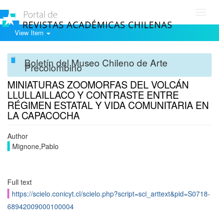
Toggl
navig
View Item
Boletín del Museo Chileno de Arte
Precolombino
MINIATURAS ZOOMORFAS DEL VOLCÁN
LLULLAILLACO Y CONTRASTE ENTRE
RÉGIMEN ESTATAL Y VIDA COMUNITARIA EN
LA CAPACOCHA
Author
Mignone,Pablo
Full text
https://scielo.conicyt.cl/scielo.php?script=sci_arttext&pid=S0718-
68942009000100004