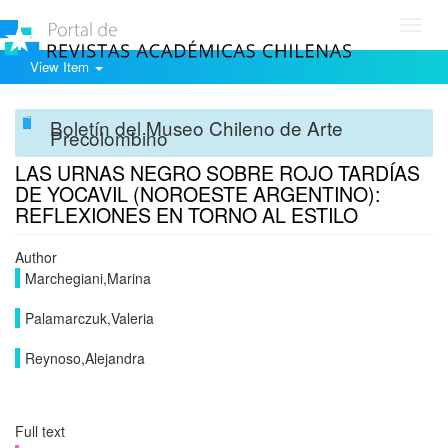
Toggl
navig
View Item
Boletín del Museo Chileno de Arte
Precolombino
LAS URNAS NEGRO SOBRE ROJO TARDÍAS
DE YOCAVIL (NOROESTE ARGENTINO):
REFLEXIONES EN TORNO AL ESTILO
Author
Marchegiani,Marina
Palamarczuk,Valeria
Reynoso,Alejandra
Full text