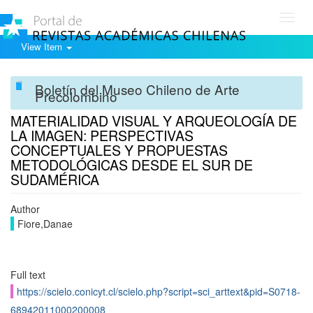
Toggl
navig
View Item
Boletín del Museo Chileno de Arte
Precolombino
MATERIALIDAD VISUAL Y ARQUEOLOGÍA DE
LA IMAGEN: PERSPECTIVAS
CONCEPTUALES Y PROPUESTAS
METODOLÓGICAS DESDE EL SUR DE
SUDAMÉRICA
Author
Fiore,Danae
Full text
https://scielo.conicyt.cl/scielo.php?script=sci_arttext&pid=S0718-
68942011000200008