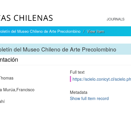
JOURNALS
oletín del Museo Chileno de Arte Precolombino
View Item
letín del Museo Chileno de Arte Precolombino
ntación
Full text
Thomas
https://scielo.conicyt.cl/scie
a Murúa,Francisco
Metadata
Show full item record
ahí