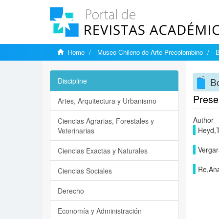
Home
Museo Chileno de Arte Precolombino
B
Bo
Discipline
Prese
Artes, Arquitectura y Urbanismo
Author
Ciencias Agrarias, Forestales y
Heyd,
Veterinarias
Vergar
Ciencias Exactas y Naturales
Re,An
Ciencias Sociales
Derecho
Economía y Administración