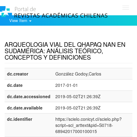
Toggl
navig
View Item
Show simple item record
ARQUEOLOGIA VIAL DEL QHAPAQ NAN EN
SUDAMÉRICA: ANÁLISIS TEÓRICO,
CONCEPTOS Y DEFINICIONES
dc.creator
González Godoy,Carlos
dc.date
2017-01-01
dc.date.accessioned
2019-05-02T21:26:39Z
dc.date.available
2019-05-02T21:26:39Z
dc.identifier
https://scielo.conicyt.cl/scielo.php?
script=sci_arttext&pid=S0718-
68942017000100015