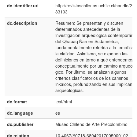
dc.identifier.uri
http://revistaschilenas.uchile.cl/handle/225
83103
dc.description
Resumen: Se presentan y discuten
determinados antecedentes de la
investigación arqueológica contemporáne
del Qhapaq Ñan en Sudamérica,
fundamentalmente referida a la temática 
la vialidad. Asimismo, se exponen las
definiciones en torno a qué entendemos
conceptualmente por un camino arqueoló
gico. Por último, se analizan algunos
criterios clasificatorios de los caminos
inkaicos, profundizando en sus implicanci
arqueológicas.
dc.format
text/html
dc.language
es
dc.publisher
Museo Chileno de Arte Precolombino
dc.relation
10.4067/S0718-68942017005000102