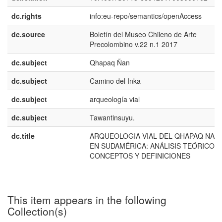
dc.rights
info:eu-repo/semantics/openAccess
dc.source
Boletín del Museo Chileno de Arte
Precolombino v.22 n.1 2017
dc.subject
Qhapaq Ñan
dc.subject
Camino del Inka
dc.subject
arqueología vial
dc.subject
Tawantinsuyu.
dc.title
ARQUEOLOGIA VIAL DEL QHAPAQ NAN
EN SUDAMÉRICA: ANÁLISIS TEÓRICO,
CONCEPTOS Y DEFINICIONES
This item appears in the following
Collection(s)