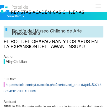
Toggl
navig
View Item
Boletín del Museo Chileno de Arte
Precolombino
EL ROL DEL QHAPAQ NAN Y LOS APUS EN
LA EXPANSIÓN DEL TAWANTINSUYU
Author
Vitry,Christian
Full text
https://scielo.conicyt.cl/scielo.php?script=sci_arttext&pid=S0718-
68942017000100035
Abstract
RESUMEN: En este artículo se plantea la importancia del vínculo