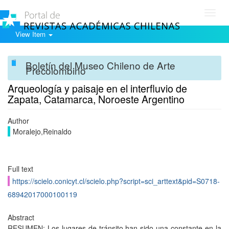
Toggl
navig
View Item
Boletín del Museo Chileno de Arte
Precolombino
Arqueología y paisaje en el interfluvio de
Zapata, Catamarca, Noroeste Argentino
Author
Moralejo,Reinaldo
Full text
https://scielo.conicyt.cl/scielo.php?script=sci_arttext&pid=S0718-
68942017000100119
Abstract
RESUMEN: Los lugares de tránsito han sido una constante en la