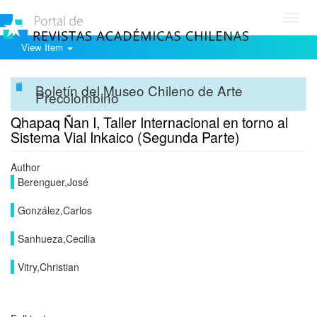
Toggl
navig
View Item
Boletín del Museo Chileno de Arte
Precolombino
Qhapaq Ñan I, Taller Internacional en torno al
Sistema Vial Inkaico (Segunda Parte)
Author
Berenguer,José
González,Carlos
Sanhueza,Cecilia
Vitry,Christian