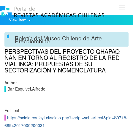
Toggl
navig
View Item
Boletín del Museo Chileno de Arte
Precolombino
PERSPECTIVAS DEL PROYECTO QHAPAQ
ÑAN EN TORNO AL REGISTRO DE LA RED
VIAL INCA: PROPUESTAS DE SU
SECTORIZACIÓN Y NOMENCLATURA
Author
Bar Esquivel,Alfredo
Full text
https://scielo.conicyt.cl/scielo.php?script=sci_arttext&pid=S0718-
68942017000200031