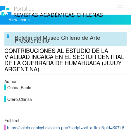
Toggl
navig
View Item
Boletín del Museo Chileno de Arte
Precolombino
CONTRIBUCIONES AL ESTUDIO DE LA
VIALIDAD INCAICA EN EL SECTOR CENTRAL
DE LA QUEBRADA DE HUMAHUACA (JUJUY,
ARGENTINA)
Author
Ochoa,Pablo
Otero,Clarisa
Full text
https://scielo.conicyt.cl/scielo.php?script=sci_arttext&pid=S0718-