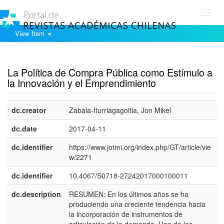
Toggl
navig
View Item
Show simple item record
La Política de Compra Pública como Estímulo a
la Innovación y el Emprendimiento
dc.creator
Zabala-Iturriagagoitia, Jon Mikel
dc.date
2017-04-11
dc.identifier
https://www.jotmi.org/index.php/GT/article/vie
w/2271
dc.identifier
10.4067/S0718-27242017000100011
dc.description
RESUMEN: En los últimos años se ha
e
produciendo una creciente tendencia hacia
E
la incorporación de instrumentos de