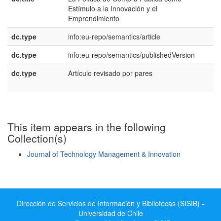
Estímulo a la Innovación y el
E
Emprendimiento
dc.type
info:eu-repo/semantics/article
dc.type
info:eu-repo/semantics/publishedVersion
dc.type
Artículo revisado por pares
e
U
This item appears in the following
Collection(s)
Journal of Technology Management & Innovation
Show simple item record
Dirección de Servicios de Información y Bibliotecas (SISIB) -
Universidad de Chile