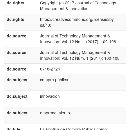
dc.rights
Copyright (c) 2017 Journal of Technology
e
Management & Innovation
U
dc.rights
https://creativecommons.org/licenses/by-
e
sa/4.0
U
dc.source
Journal of Technology Management &
e
Innovation; Vol. 12 No. 1 (2017); 100-108
U
dc.source
Journal of Technology Management &
e
Innovation; Vol. 12 Núm. 1 (2017); 100-108
E
dc.source
0718-2724
dc.subject
compra pública
e
E
dc.subject
innovación
e
E
dc.subject
emprendimiento
e
E
dc.title
La Política de Compra Pública como
e