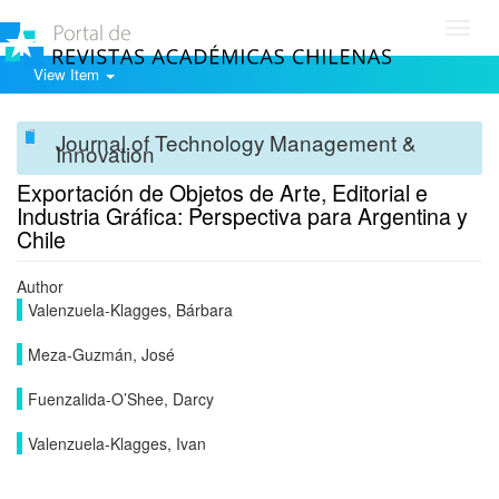
Toggl
navig
View Item
Journal of Technology Management &
Innovation
Exportación de Objetos de Arte, Editorial e
Industria Gráfica: Perspectiva para Argentina y
Chile
Author
Valenzuela-Klagges, Bárbara
Meza-Guzmán, José
Fuenzalida-O’Shee, Darcy
Valenzuela-Klagges, Ivan