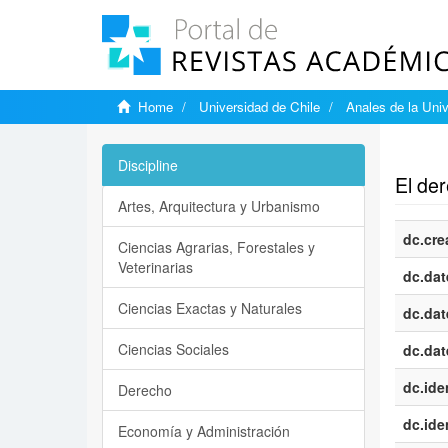
Home
Universidad de Chile
Anales de la Univ
Show si
Discipline
El der
Artes, Arquitectura y Urbanismo
dc.cre
Ciencias Agrarias, Forestales y
Veterinarias
dc.dat
Ciencias Exactas y Naturales
dc.dat
Ciencias Sociales
dc.dat
dc.iden
Derecho
dc.iden
Economía y Administración