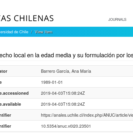
JOURNALS
ersidad de Chile
View Item
mple item record
echo local en la edad media y su formulación por los
ator
Barrero García, Ana María
e
1989-01-01
e.accessioned
2019-04-03T15:08:24Z
e.available
2019-04-03T15:08:24Z
tifier
https://anales.uchile.cl/index.php/ANUC/article/v
tifier
10.5354/anuc.v0i20.23501