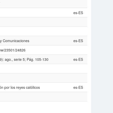
7
es-ES
n y Comunicaciones
es-ES
view/23501/24826
): ago., serie 5; Pág. 105-130
es-ES
n por los reyes católicos
es-ES