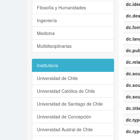
dc.iden
Filosofía y Humanidades
dc.des
Ingeniería
dc.for
Medicina
dc.la
Multidisciplinarias
dc.pub
dc.rel
Institutions
dc.sou
Universidad de Chile
dc.sou
Universidad Católica de Chile
dc.sou
Universidad de Santiago de Chile
dc.titl
Universidad de Concepción
dc.typ
Universidad Austral de Chile
dc.typ