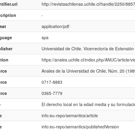
tifier.uri
http://revistaschilenas.uchile.cl/handle/2250/885
cription
-
mat
application/pdf
nguage
spa
lisher
Universidad de Chile. Vicerrectoría de Extensió
ation
https://anales.uchile.cl/index.php/ANUC/article/
rce
Anales de la Universidad de Chile; Núm. 20 (1989
rce
0717-8883
rce
0365-7779
e
El derecho local en la edad media y su formulació
e
info:eu-repo/semantics/article
e
info:eu-repo/semantics/publishedVersion