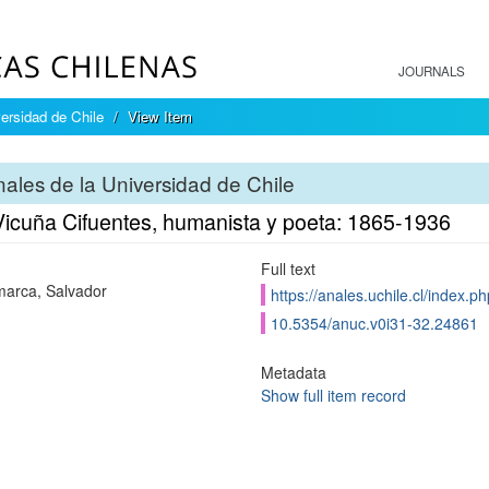
JOURNALS
ersidad de Chile
View Item
ales de la Universidad de Chile
 Vicuña Cifuentes, humanista y poeta: 1865-1936
Full text
arca, Salvador
https://anales.uchile.cl/index.
10.5354/anuc.v0i31-32.24861
Metadata
Show full item record