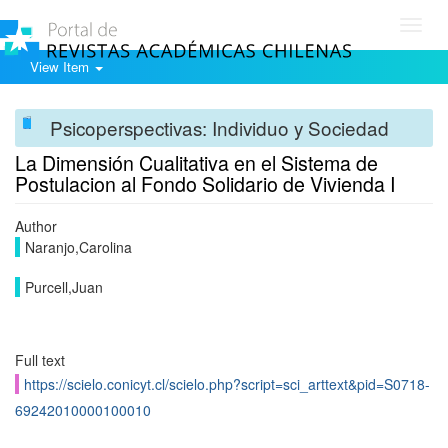
Toggl
navig
View Item
Psicoperspectivas: Individuo y Sociedad
La Dimensión Cualitativa en el Sistema de
Postulacion al Fondo Solidario de Vivienda I
Author
Naranjo,Carolina
Purcell,Juan
Full text
https://scielo.conicyt.cl/scielo.php?script=sci_arttext&pid=S0718-
69242010000100010