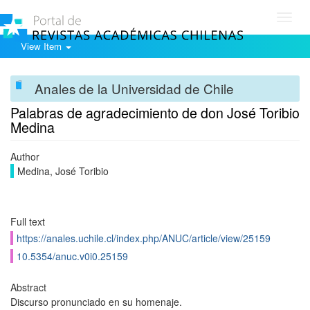
Toggl
navig
View Item
Anales de la Universidad de Chile
Palabras de agradecimiento de don José Toribio
Medina
Author
Medina, José Toribio
Full text
https://anales.uchile.cl/index.php/ANUC/article/view/25159
10.5354/anuc.v0i0.25159
Abstract
Discurso pronunciado en su homenaje.